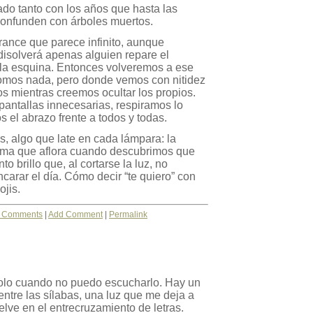
o tanto con los años que hasta las
confunden con árboles muertos.
rance que parece infinito, aunque
isolverá apenas alguien repare el
 la esquina. Entonces volveremos a ese
omos nada, pero donde vemos con nitidez
os mientras creemos ocultar los propios.
antallas innecesarias, respiramos lo
mos el abrazo frente a todos y todas.
, algo que late en cada lámpara: la
rima que aflora cuando descubrimos que
o brillo que, al cortarse la luz, no
arar el día. Cómo decir “te quiero” con
ojis.
 Comments
|
Add Comment
|
Permalink
olo cuando no puedo escucharlo. Hay un
ntre las sílabas, una luz que me deja a
elve en el entrecruzamiento de letras.