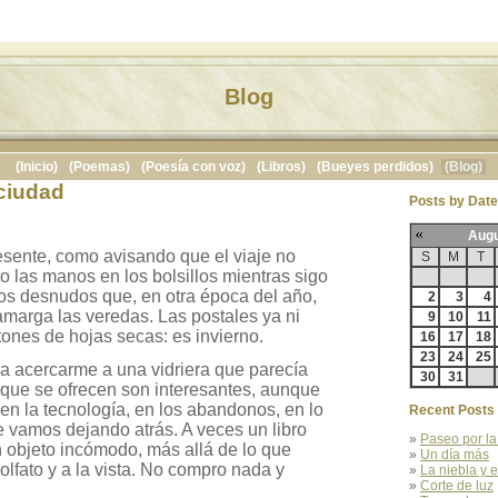
Blog
(Inicio)
(Poemas)
(Poesía con voz)
(Libros)
(Bueyes perdidos)
(Blog)
 ciudad
Posts by Date
Augu
resente, como avisando que el viaje no
S
M
T
to las manos en los bolsillos mientras sigo
26
27
28
os desnudos que, en otra época del año,
2
3
4
amarga las veredas. Las postales ya ni
9
10
11
ones de hojas secas: es invierno.
16
17
18
23
24
25
ra acercarme a una vidriera que parecía
30
31
1
s que se ofrecen son interesantes, aunque
en la tecnología, en los abandonos, en lo
Recent Posts
que vamos dejando atrás. A veces un libro
»
Paseo por la
 objeto incómodo, más allá de lo que
»
Un día más
l olfato y a la vista. No compro nada y
»
La niebla y e
»
Corte de luz