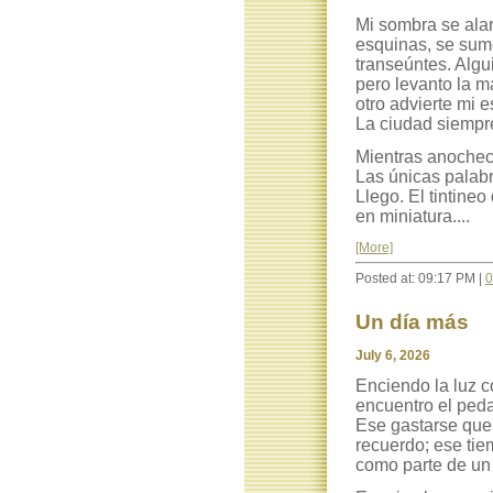
Mi sombra se alar
esquinas, se sume
transeúntes. Alg
pero levanto la m
otro advierte mi 
La ciudad siempre
Mientras anochec
Las únicas palabr
Llego. El tintine
en miniatura....
[More]
Posted at: 09:17 PM |
0
Un día más
July 6, 2026
Enciendo la luz c
encuentro el ped
Ese gastarse que 
recuerdo; ese tie
como parte de un 