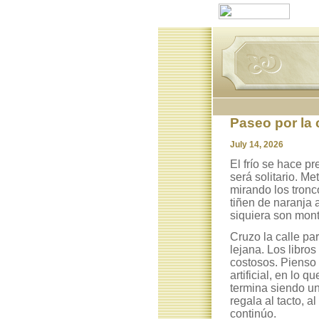
Paseo por la
July 14, 2026
El frío se hace p
será solitario. Me
mirando los tronc
tiñen de naranja 
siquiera son mont
Cruzo la calle pa
lejana. Los libro
costosos. Pienso 
artificial, en lo 
termina siendo un
regala al tacto, a
continúo.