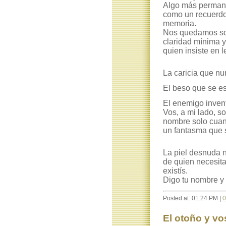
Algo más permanec
como un recuerdo 
memoria.
Nos quedamos sol
claridad mínima 
quien insiste en 
La caricia que nu
El beso que se e
El enemigo invent
Vos, a mi lado, s
nombre solo cuan
un fantasma que s
La piel desnuda n
de quien necesita 
existís.
Digo tu nombre y
Posted at: 01:24 PM |
0
El otoño y vo