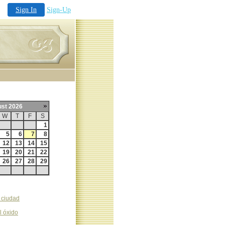
Sign In
Sign-Up
st 2026
W
T
F
S
29
30
31
1
5
6
7
8
12
13
14
15
19
20
21
22
26
27
28
29
2
3
4
5
 ciudad
l óxido