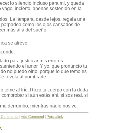
e: lo silencio incluso para mí, y queda
vago, incierto, apenas sostenido en la
os. La lámpara, desde lejos, regala una
y parpadea como los ojos cansados de
leer más allá del sueño.
nca se atreve.
sconde.
ado para justificar mis errores.
osteniendo el amor. Y yo, que pronuncio tu
do no puedo oírlo, porque lo que temo es
e revela al nombrarte.
o teme al frío. Rozo tu cuerpo con la duda
comprobar si aún estás ahí, si sos real, si
 me derrumbo, mientras nadie nos ve.
 Comments
|
Add Comment
|
Permalink
s