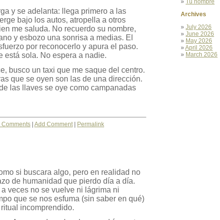
»
Tu nombre
ga y se adelanta: llega primero a las
Archives
rge bajo los autos, atropella a otros
»
July 2026
uien me saluda. No recuerdo su nombre,
»
June 2026
ano y esbozo una sonrisa a medias. El
»
May 2026
esfuerzo por reconocerlo y apura el paso.
»
April 2026
 está sola. No espera a nadie.
»
March 2026
e, busco un taxi que me saque del centro.
as que se oyen son las de una dirección.
o de las llaves se oye como campanadas
 Comments
|
Add Comment
|
Permalink
omo si buscara algo, pero en realidad no
azo de humanidad que pierdo día a día.
a veces no se vuelve ni lágrima ni
mpo que se nos esfuma (sin saber en qué)
ritual incomprendido.