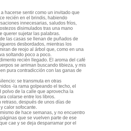
a hacerse sentir como un invitado que
ece recién en el brindis, habiendo
aciones innecesarias, saludos fríos,
bostezos disimulados tras una mano
e querer sujetar las palabras.
 de las casas se llenan de puñados de
igueros desbordados, mientras los
miran de reojo al árbol que, como en una
s va soltando poco a poco.
ondimento recién llegado. El aroma del café
uerpos se arriman buscando tibieza, y mis
en pura contradicción con las ganas de
ilencio: se transmuta en otras
idos -la rama golpeando el techo, el
el polvo de la calle que aprovecha la
ra colarse entre los libros.
n retraso, después de unos días de
y calor sofocante.
el mismo de hace semanas, y no encuentro
as páginas que se vuelven parte de ese
que cae y se deja desparramar por el