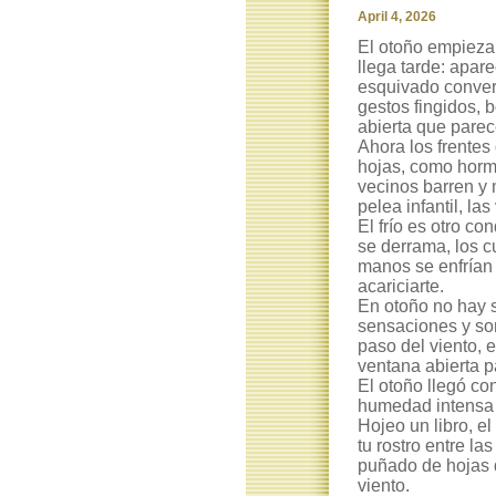
April 4, 2026
El otoño empieza 
llega tarde: apar
esquivado convers
gestos fingidos, 
abierta que parec
Ahora los frentes
hojas, como horm
vecinos barren y 
pelea infantil, la
El frío es otro c
se derrama, los c
manos se enfrían 
acariciarte.
En otoño no hay s
sensaciones y son
paso del viento, 
ventana abierta pa
El otoño llegó co
humedad intensa 
Hojeo un libro, 
tu rostro entre l
puñado de hojas 
viento.