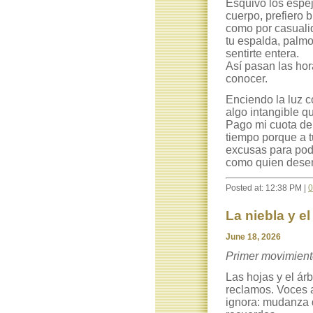
Esquivo los espej
cuerpo, prefiero b
como por casuali
tu espalda, palmo
sentirte entera.
Así pasan las ho
conocer.
Enciendo la luz c
algo intangible 
Pago mi cuota de 
tiempo porque a t
excusas para pod
como quien desent
Posted at: 12:38 PM |
0
La niebla y el
June 18, 2026
Primer movimien
Las hojas y el ár
reclamos. Voces a
ignora: mudanza 