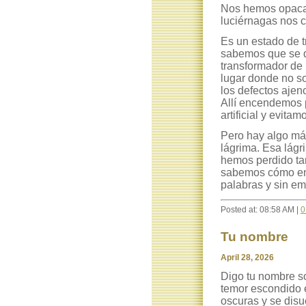
Nos hemos opacad
luciérnagas nos 
Es un estado de t
sabemos que se d
transformador de
lugar donde no s
los defectos ajen
Allí encendemos p
artificial y evita
Pero hay algo más
lágrima. Esa lág
hemos perdido tant
sabemos cómo enc
palabras y sin em
Posted at: 08:58 AM |
0
Tu nombre
April 28, 2026
Digo tu nombre s
temor escondido e
oscuras y se disu