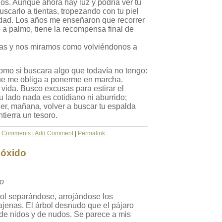
os. Aunque ahora hay luz y podría ver tu
uscarlo a tientas, tropezando con tu piel
dad. Los años me enseñaron que recorrer
 a palmo, tiene la recompensa final de
ras y nos miramos como volviéndonos a
omo si buscara algo que todavía no tengo:
que me obliga a ponerme en marcha.
vida. Busco excusas para estirar el
u lado nada es cotidiano ni aburrido;
er, mañana, volver a buscar tu espalda
ierra un tesoro.
 Comments
|
Add Comment
|
Permalink
 óxido
to
bol separándose, arrojándose los
jenas. El árbol desnudo que el pájaro
de nidos y de nudos. Se parece a mis