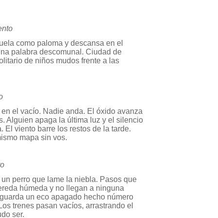
ento
vuela como paloma y descansa en el
Una palabra descomunal. Ciudad de
olitario de niños mudos frente a las
o
a en el vacío. Nadie anda. El óxido avanza
. Alguien apaga la última luz y el silencio
. El viento barre los restos de la tarde.
ismo mapa sin vos.
to
un perro que lame la niebla. Pasos que
vereda húmeda y no llegan a ninguna
no guarda un eco apagado hecho número
Los trenes pasan vacíos, arrastrando el
udo ser.