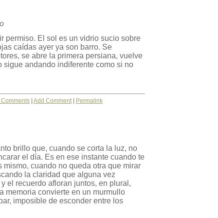
to
 permiso. El sol es un vidrio sucio sobre
ojas caídas ayer ya son barro. Se
ores, se abre la primera persiana, vuelve
o sigue andando indiferente como si no
 Comments
|
Add Comment
|
Permalink
to brillo que, cuando se corta la luz, no
arar el día. Es en ese instante cuando te
s mismo, cuando no queda otra que mirar
scando la claridad que alguna vez
y el recuerdo afloran juntos, en plural,
a memoria convierte en un murmullo
par, imposible de esconder entre los