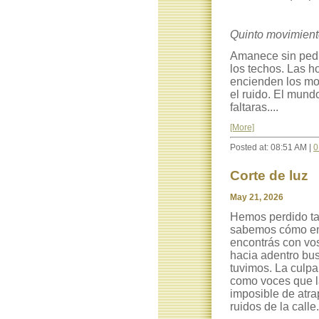
Quinto movimien
Amanece sin pedir
los techos. Las h
encienden los mot
el ruido. El mund
faltaras....
[More]
Posted at: 08:51 AM |
0
Corte de luz
May 21, 2026
Hemos perdido tan
sabemos cómo enc
encontrás con vo
hacia adentro bu
tuvimos. La culpa 
como voces que l
imposible de atra
ruidos de la calle.